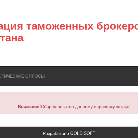
ация таможенных брокер
тана
ОГИЧЕСКИЕ ОПРОСЫ
Внимание!
Сбор данных по данному опроснику закрыт
Разработано GOLD SOFT