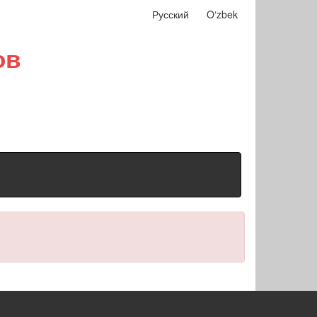
Русский
Oʻzbek
ов