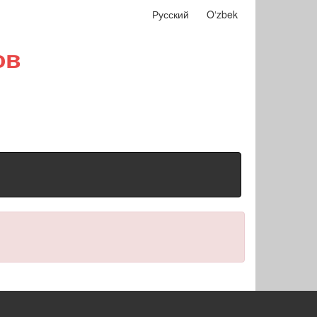
Русский
Oʻzbek
ов