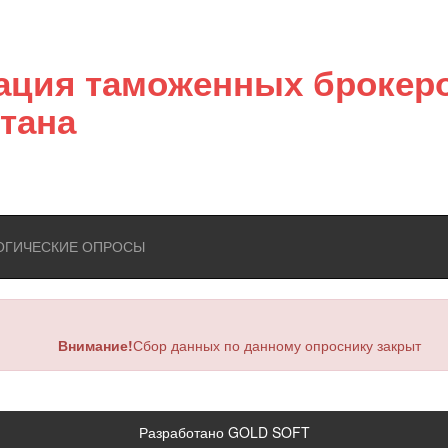
ация таможенных брокер
тана
ОГИЧЕСКИЕ ОПРОСЫ
Внимание!
Сбор данных по данному опроснику закрыт
Разработано GOLD SOFT